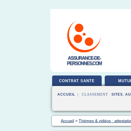
ASSURANCE-DE-
PERSONNES.COM
CONTRAT SANTE
MUTU
ACCUEIL
| CLASSEMENT :
SITES
,
AU
Accueil
>
Thèmes & vidéos : attestat