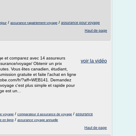
/
/
assurance pour voyage
ejour
assurance rapatriement voyage
Haut de page
ge et comparez avec 14 assureurs
voir la vidéo
ssurance/voyage/ Obtenir un prix
utes. Vous êtes canadien, étudiant,
ssion gratuite et faite l'achat en ligne
riglobe.com/fr/?aff=WEB141. Demandez
oyage c'est plus simple et rapide pour
e est un...
/
/
assurance
ce voyage
comparateur d assurance de voyage
/
 en ligne
assurance voyage annuelle
Haut de page