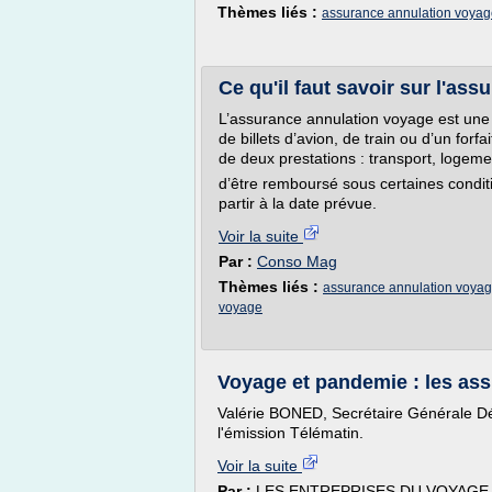
Thèmes liés :
assurance annulation voya
Ce qu'il faut savoir sur l'as
L’assurance annulation voyage est une 
de billets d’avion, de train ou d’un forfa
de deux prestations : transport, logeme
d’être remboursé sous certaines conditi
partir à la date prévue.
Voir la suite
Par :
Conso Mag
Thèmes liés :
assurance annulation voya
voyage
Voyage et pandemie : les as
Valérie BONED, Secrétaire Générale D
l'émission Télématin.
Voir la suite
Par :
LES ENTREPRISES DU VOYAGE