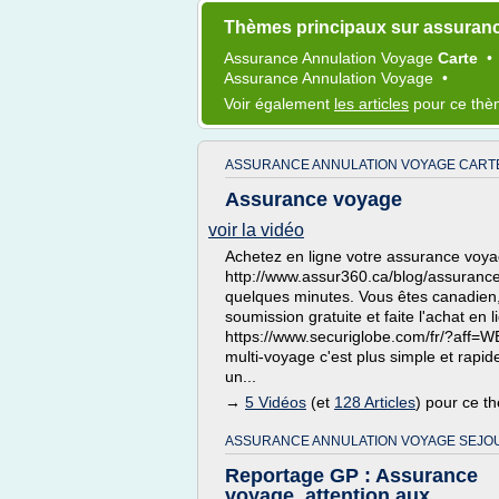
Thèmes principaux sur assuran
Assurance Annulation Voyage
Carte
Assurance Annulation Voyage
•
Voir également
les articles
pour ce th
ASSURANCE ANNULATION VOYAGE CART
Assurance voyage
voir la vidéo
Achetez en ligne votre assurance voy
http://www.assur360.ca/blog/assurance/
quelques minutes. Vous êtes canadien
soumission gratuite et faite l'achat en l
https://www.securiglobe.com/fr/?aff
multi-voyage c'est plus simple et rapi
un...
→
5 Vidéos
(et
128 Articles
) pour ce t
ASSURANCE ANNULATION VOYAGE SEJO
Reportage GP : Assurance
voyage, attention aux