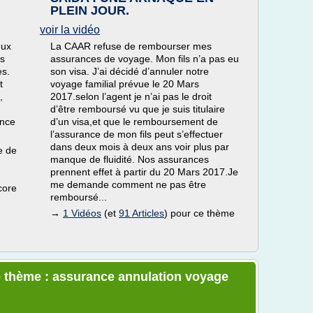
PLEIN JOUR.
voir la vidéo
eux
La CAAR refuse de rembourser mes
es
assurances de voyage. Mon fils n’a pas eu
es.
son visa. J’ai décidé d’annuler notre
t
voyage familial prévue le 20 Mars
,
2017.selon l’agent je n’ai pas le droit
d’être remboursé vu que je suis titulaire
ance
d’un visa,et que le remboursement de
l’assurance de mon fils peut s’effectuer
dans deux mois à deux ans voir plus par
e de
manque de fluidité. Nos assurances
prennent effet à partir du 20 Mars 2017.Je
me demande comment ne pas être
core
remboursé...
→
1 Vidéos
(et
91 Articles
) pour ce thème
e thème : assurance annulation voyage