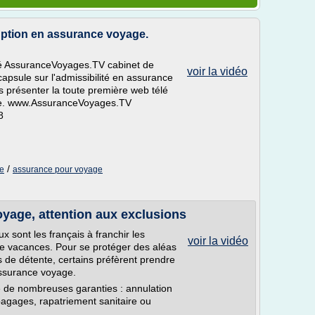
ruption en assurance voyage.
é AssuranceVoyages.TV cabinet de
voir la vidéo
capsule sur l'admissibilité en assurance
présenter la toute première web télé
ge. www.AssuranceVoyages.TV
8
/
ge
assurance pour voyage
yage, attention aux exclusions
x sont les français à franchir les
voir la vidéo
 de vacances. Pour se protéger des aléas
s de détente, certains préfèrent prendre
assurance voyage.
 de nombreuses garanties : annulation
bagages, rapatriement sanitaire ou