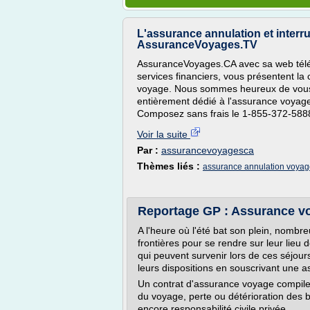
L'assurance annulation et inter
AssuranceVoyages.TV
AssuranceVoyages.CA avec sa web tél
services financiers, vous présentent la 
voyage. Nous sommes heureux de vous 
entièrement dédié à l'assurance voya
Composez sans frais le 1-855-372-588
Voir la suite
Par :
assurancevoyagesca
Thèmes liés :
assurance annulation voya
Reportage GP : Assurance vo
A l'heure où l'été bat son plein, nombreu
frontières pour se rendre sur leur lieu
qui peuvent survenir lors de ces séjour
leurs dispositions en souscrivant une 
Un contrat d'assurance voyage compile
du voyage, perte ou détérioration des 
encore responsabilité civile privée....