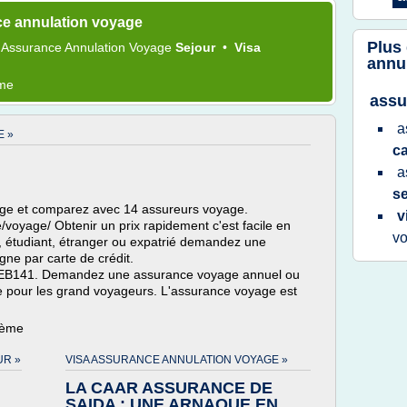
ce annulation voyage
Plus
•
Assurance Annulation Voyage
Sejour
•
Visa
annu
ème
assu
a
E »
c
a
s
age et comparez avec 14 assureurs voyage.
v
voyage/ Obtenir un prix rapidement c'est facile en
v
, étudiant, étranger ou expatrié demandez une
igne par carte de crédit.
=WEB141. Demandez une assurance voyage annuel ou
de pour les grand voyageurs. L'assurance voyage est
hème
UR »
VISA ASSURANCE ANNULATION VOYAGE »
LA CAAR ASSURANCE DE
SAIDA : UNE ARNAQUE EN