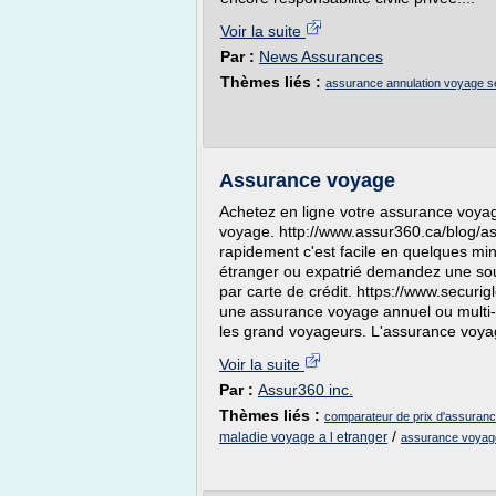
Voir la suite
Par :
News Assurances
Thèmes liés :
assurance annulation voyage s
Assurance voyage
Achetez en ligne votre assurance voya
voyage. http://www.assur360.ca/blog/a
rapidement c'est facile en quelques min
étranger ou expatrié demandez une soumi
par carte de crédit. https://www.secu
une assurance voyage annuel ou multi-v
les grand voyageurs. L'assurance voyag
Voir la suite
Par :
Assur360 inc.
Thèmes liés :
comparateur de prix d'assuran
/
maladie voyage a l etranger
assurance voyage