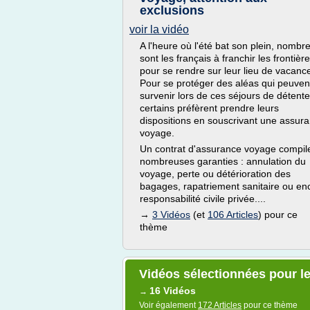
exclusions
voir la vidéo
A l'heure où l'été bat son plein, nombr
sont les français à franchir les frontièr
pour se rendre sur leur lieu de vacanc
Pour se protéger des aléas qui peuven
survenir lors de ces séjours de détente
certains préfèrent prendre leurs
dispositions en souscrivant une assur
voyage.
Un contrat d'assurance voyage compil
nombreuses garanties : annulation du
voyage, perte ou détérioration des
bagages, rapatriement sanitaire ou en
responsabilité civile privée....
→
3 Vidéos
(et
106 Articles
) pour ce
thème
Vidéos sélectionnées pour l
16 Vidéos
→
Voir également
172 Articles
pour ce thème