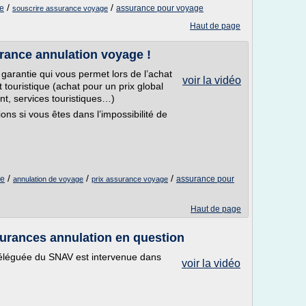
/
/
ge
assurance pour voyage
souscrire assurance voyage
Haut de page
surance annulation voyage !
garantie qui vous permet lors de l’achat
voir la vidéo
it touristique (achat pour un prix global
nt, services touristiques…)
ons si vous êtes dans l’impossibilité de
/
/
/
ge
assurance pour
annulation de voyage
prix assurance voyage
Haut de page
surances annulation en question
éléguée du SNAV est intervenue dans
voir la vidéo