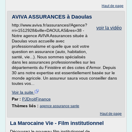
Haut de page
AVIVA ASSURANCES à Daoulas
http://www.aviva.fr/assurances//Agence?
voir la vidéo
rri=1512928&ville=DAOULAS&res=38 -
Notre agence AVIVA Assurances située à
Daoulas vous accueille avec
professionnalisme et quelle que soit votre
question en assurance (auto, habitation,
santé, vie...). Nous sommes spécialisés
dans les assurances professionnelles sur les
départements du Finistère et des cotes d'Armor. Depuis
30 ans notre expertise est essentiellement basée sur le
monde agricole. Un assureur saura vous conseiller dans
toutes vos...
Voir la suite
Par :
PJDroitFinance
Thèmes liés :
agence assurance sante
Haut de page
La Marocaine Vie - Film institutionnel
Découvrez le nouveau film institutionnel de