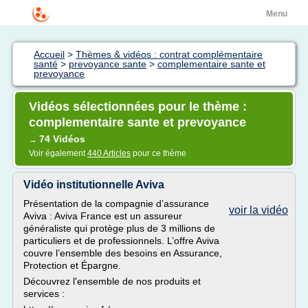
Menu
Accueil
>
Thèmes & vidéos : contrat complémentaire
santé
>
prevoyance sante
>
complementaire sante et
prevoyance
Vidéos sélectionnées pour le thème :
complementaire sante et prevoyance
74 Vidéos
→
Voir également
440 Articles
pour ce thème
Vidéo institutionnelle Aviva
Présentation de la compagnie d’assurance
voir la vidéo
Aviva : Aviva France est un assureur
généraliste qui protège plus de 3 millions de
particuliers et de professionnels. L’offre Aviva
couvre l’ensemble des besoins en Assurance,
Protection et Épargne.
Découvrez l'ensemble de nos produits et
services :