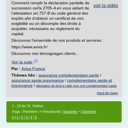
Comment remplir la déclaration partielle de
voir la vidéo
succession cerfa 2705-A en vous aidant de
l’attestation art.757-B du code général des
impôts afin d’obtenir un certificat de non
exigibilité ou un décompte des droits à
acquitter, nécessaire au règlement du
capital.
Découvrez l'ensemble de nos produits et services :
https://www.aviva.fr/
Découvrez nos témoignages clients...
Voir la suite
Par :
Aviva France
Thèmes liés :
assurance complementaire sante
/
assurance sante prevoyance
/
complementaire sante et
prevoyance
/
attestation de droit a l aide pour une complementaire sante
Haut de page
1 - 10 de 74 Vidéos
Page : Première | < Précédente |
Suivante
> |
Dernière
0
|
1
|
2
|
3
|
4
|
5
...