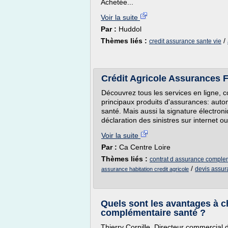
Achetée...
Voir la suite
Par :
Huddol
Thèmes liés :
/
credit assurance sante vie
Crédit Agricole Assurances F
Découvrez tous les services en ligne, c
principaux produits d'assurances: auto
santé. Mais aussi la signature électron
déclaration des sinistres sur internet o
Voir la suite
Par :
Ca Centre Loire
Thèmes liés :
contrat d assurance comple
/
devis assu
assurance habitation credit agricole
Quels sont les avantages à ch
complémentaire santé ?
Thierry Cornille, Directeur commercial 