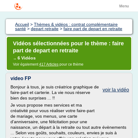
Menu
Accueil
>
Thèmes & vidéos : contrat complémentaire
santé
>
depart retraite
>
faire part de depart en retraite
Vidéos sélectionnées pour le thème : faire
part de depart en retraite
6 Vidéos
→
Voir également
417 Articles
pour ce thème
video FP
Bonjour à tous, je suis créatrice graphique de
voir la vidéo
faire-part et carterie. La vie nous réserve
bien des surprises ... !!
Je vous propose mes services et ma
créativité pour vous réaliser votre faire-part
de mariage, vos menus, une carte
d'anniversaire, une félicitation pour une
naissance, un départ à la retraite ou tout autre évènements
... Selon vos goûts, souhaits, couleurs, envies je suis à