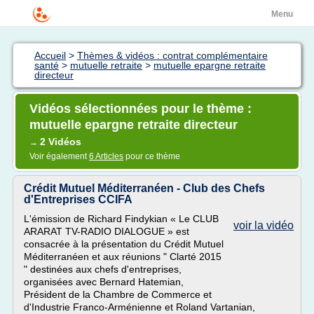
Menu
Accueil
>
Thèmes & vidéos : contrat complémentaire
santé
>
mutuelle retraite
>
mutuelle epargne retraite
directeur
Vidéos sélectionnées pour le thème :
mutuelle epargne retraite directeur
2 Vidéos
→
Voir également
6 Articles
pour ce thème
Crédit Mutuel Méditerranéen - Club des Chefs
d'Entreprises CCIFA
L'émission de Richard Findykian « Le CLUB
voir la vidéo
ARARAT TV-RADIO DIALOGUE » est
consacrée à la présentation du Crédit Mutuel
Méditerranéen et aux réunions " Clarté 2015
" destinées aux chefs d'entreprises,
organisées avec Bernard Hatemian,
Président de la Chambre de Commerce et
d'Industrie Franco-Arménienne et Roland Vartanian,