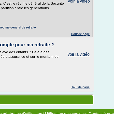
voir la vidéo
s. C'est le régime général de la Sécurité
répartition entre les générations.
regime general de retraite
Haut de page
 compte pour ma retraite ?
élevé des enfants ? Cela a des
voir la vidéo
rée d'assurance et sur le montant de
Haut de page
 générales d'utilisation
|
Utilisation des cookies
|
Contact à pro