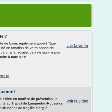
ite ?
ite de base, également appelé "âge
voir la vidéo
rminé en fonction de votre année de
rtir à la retraite, cela ne signifie pas
aite à taux plein.
traite
ssement
é ciblée en matière de prévention, la
voir la vidéo
anté au Travail du Languedoc-Roussillon
situations de fragilité élargi à