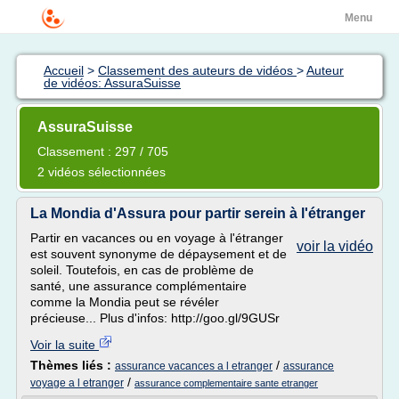
Menu
Accueil
>
Classement des auteurs de vidéos
>
Auteur
de vidéos: AssuraSuisse
AssuraSuisse
Classement : 297 / 705
2 vidéos sélectionnées
La Mondia d'Assura pour partir serein à l'étranger
Partir en vacances ou en voyage à l'étranger
voir la vidéo
est souvent synonyme de dépaysement et de
soleil. Toutefois, en cas de problème de
santé, une assurance complémentaire
comme la Mondia peut se révéler
précieuse... Plus d'infos: http://goo.gl/9GUSr
Voir la suite
Thèmes liés :
/
assurance vacances a l etranger
assurance
/
voyage a l etranger
assurance complementaire sante etranger