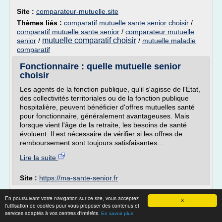
Site :
comparateur-mutuelle.site
Thèmes liés :
comparatif mutuelle sante senior choisir
/
comparatif mutuelle sante senior
/
comparateur mutuelle
mutuelle comparatif choisir
senior
/
/
mutuelle maladie
comparatif
Fonctionnaire : quelle mutuelle senior
choisir
Les agents de la fonction publique, qu'il s'agisse de l'Etat,
des collectivités territoriales ou de la fonction publique
hospitalière, peuvent bénéficier d'offres mutuelles santé
pour fonctionnaire, généralement avantageuses. Mais
lorsque vient l'âge de la retraite, les besoins de santé
évoluent. Il est nécessaire de vérifier si les offres de
remboursement sont toujours satisfaisantes...
Lire la suite
Site :
https://ma-sante-senior.fr
Comparatif Mutuelles santé pas chères
En poursuivant votre navigation sur ce site, vous acceptez
X
(Devis gratuits +40% ...
l'utilisation de cookies pour vous proposer des contenus et
services adaptés à vos centres d'intérêts.
En savoir plus
Mutuelle Animaux