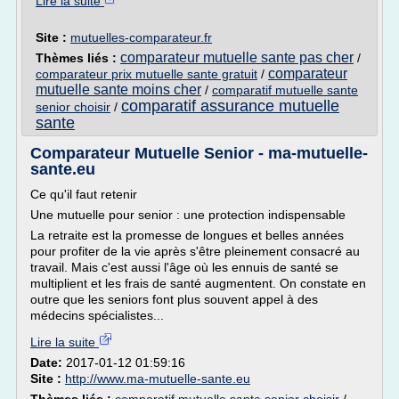
Lire la suite
Site :
mutuelles-comparateur.fr
comparateur mutuelle sante pas cher
Thèmes liés :
/
comparateur
comparateur prix mutuelle sante gratuit
/
mutuelle sante moins cher
/
comparatif mutuelle sante
comparatif assurance mutuelle
senior choisir
/
sante
Comparateur Mutuelle Senior - ma-mutuelle-
sante.eu
Ce qu'il faut retenir
Une mutuelle pour senior : une protection indispensable
La retraite est la promesse de longues et belles années
pour profiter de la vie après s'être pleinement consacré au
travail. Mais c'est aussi l'âge où les ennuis de santé se
multiplient et les frais de santé augmentent. On constate en
outre que les seniors font plus souvent appel à des
médecins spécialistes...
Lire la suite
Date:
2017-01-12 01:59:16
Site :
http://www.ma-mutuelle-sante.eu