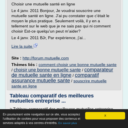
Choisir une mutuelle santé en ligne
Le 4 janv. 2011 Bonjour, Je voudrai souscrire une
mutuelle santé en ligne. J'ai pu constater que c'était le
moyen le plus pratique. Seulement voilà, il y en a
tellement sur le web que je ne sais pas qui ni comment
choisir Est-ce quelqu'un peut m'aider?
Le 4 janv. 2011 BJr, Par expérience, j'ai...
Lire la suite
Site :
http://forum.mutuelle.com
Thèmes liés :
comment choisir une bonne mutuelle sante
comparateur
choisir une bonne mutuelle sante
/
/
de mutuelle sante en ligne
comparatif
/
assurance mutuelle sante
/
souscrire mutuelle
sante en ligne
Tableau comparatif des meilleures
mutuelles entreprise ...
> Tableau comparatif des meilleures mutuelles entreprise
En poursuivant votre navigation sur ce site, vous acceptez
Tableau comparatif des meilleures mutuelles entreprise
X
l'utilisation de cookies pour vous proposer des contenus et
Les critères pour évaluer la meilleure mutuelle entreprise
services adaptés à vos centres d'intérêts.
En savoir plus