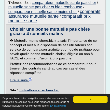
comparateur mutuelle sante pas cher
Thèmes liés :
/
mutuelle sante pas cher et bien rembourse
/
comparatif
comparateur mutuelle sante moins cher
/
assurance mutuelle sante
comparatif prix
/
mutuelle sante
Choisir une bonne mutuelle pas chère
grâce à 4 conseils malins
� Mutuelle-moins-chere.biz » a saisi l'importance de ce
concept et met à la disposition de ses utilisateurs son
service de comparaison gratuite et un guide pratique pour
savoir quelle bonne mutuelle choisir, éligible ou non à
l'ACS, et comment l'avoir à prix pas cher.
Profitez des recommandations de ce comparateur pour
trouver des contrats santé au cas par cas et des
réponses complètes...
Lire la suite
Site :
mutuelle-moins-chere.biz
comparatif-mutuelle-sante.com - Comparatif
En poursuivant votre navigation sur ce site, vous acceptez
X
l'utilisation de cookies pour vous proposer des contenus et
des meilleures ...
services adaptés à vos centres d'intérêts.
En savoir plus
� Comparatif-mutuelle-sante.com » permet de choisir en