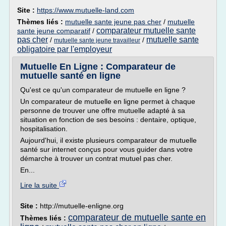
Site :
https://www.mutuelle-land.com
Thèmes liés :
mutuelle sante jeune pas cher
/
mutuelle
comparateur mutuelle sante
sante jeune comparatif
/
pas cher
mutuelle sante
/
/
mutuelle sante jeune travailleur
obligatoire par l'employeur
Mutuelle En Ligne : Comparateur de
mutuelle santé en ligne
Qu'est ce qu'un comparateur de mutuelle en ligne ?
Un comparateur de mutuelle en ligne permet à chaque
personne de trouver une offre mutuelle adapté à sa
situation en fonction de ses besoins : dentaire, optique,
hospitalisation.
Aujourd'hui, il existe plusieurs comparateur de mutuelle
santé sur internet conçus pour vous guider dans votre
démarche à trouver un contrat mutuel pas cher.
En...
Lire la suite
Site :
http://mutuelle-enligne.org
comparateur de mutuelle sante en
Thèmes liés :