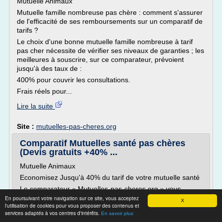
Mutuelle Animaux
Mutuelle famille nombreuse pas chère : comment s'assurer
de l'efficacité de ses remboursements sur un comparatif de
tarifs ?
Le choix d'une bonne mutuelle famille nombreuse à tarif
pas cher nécessite de vérifier ses niveaux de garanties ; les
meilleures à souscrire, sur ce comparateur, prévoient
jusqu'à des taux de :
400% pour couvrir les consultations.
Frais réels pour...
Lire la suite
Site :
mutuelles-pas-cheres.org
Comparatif Mutuelles santé pas chères
(Devis gratuits +40% ...
Mutuelle Animaux
Economisez Jusqu'à 40% du tarif de votre mutuelle santé
Le comparateur « Mutuelles-pas-cheres.org » vous
présente des solutions pour économiser sur vos
En poursuivant votre navigation sur ce site, vous acceptez
X
l'utilisation de cookies pour vous proposer des contenus et
cotisations de mutuelle santé en conservant
services adaptés à vos centres d'intérêts.
En savoir plus
d'EXCELLENTES garanties adaptées à la réforme "Reste