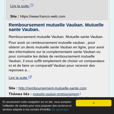
Lire la suite
Site :
https://www.franco-web.com
Remboursement mutuelle Vauban. Mutuelle
sante Vauban.
Remboursement mutuelle Vauban. Mutuelle sante Vauban.
Pour avoir un remboursement mutuelle vauban , pour
obtenir un devis mutuelle sante Vauban en ligne, pour avoir
des informations sur la complementaire sante Vauban ou
pour connaitre les delais de remboursement mutuelle
Vauban, il vous suffit simplement de choisir un comparateur
ici et de faire un comparatif Vauban pour recevoir des
reponses a...
Lire la suite
Site :
http://remboursement-mutuelle-sante.com
Thèmes liés :
/
mutuelle vauban remboursement
complementaire sante mutuelle devis ligne
/
En poursuivant votre navigation sur ce site, vous acceptez
mutuelle complementaire sante avec devis
X
/
l'utilisation de cookies pour vous proposer des contenus et
devis mutuelle sante en ligne
mutuelle
/
services adaptés à vos centres d'intérêts.
En savoir plus
remboursement soin dentaire