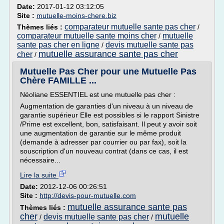
Date:
2017-01-12 03:12:05
Site :
mutuelle-moins-chere.biz
comparateur mutuelle sante pas cher
Thèmes liés :
/
comparateur mutuelle sante moins cher
mutuelle
/
sante pas cher en ligne
devis mutuelle sante pas
/
mutuelle assurance sante pas cher
cher
/
Mutuelle Pas Cher pour une Mutuelle Pas
Chère FAMILLE ...
Néoliane ESSENTIEL est une mutuelle pas cher :
Augmentation de garanties d'un niveau à un niveau de
garantie supérieur Elle est possibles si le rapport Sinistre
/Prime est excellent, bon, satisfaisant. Il peut y avoir soit
une augmentation de garantie sur le même produit
(demande à adresser par courrier ou par fax), soit la
souscription d'un nouveau contrat (dans ce cas, il est
nécessaire...
Lire la suite
Date:
2012-12-06 00:26:51
Site :
http://devis-pour-mutuelle.com
mutuelle assurance sante pas
Thèmes liés :
cher
mutuelle
devis mutuelle sante pas cher
/
/