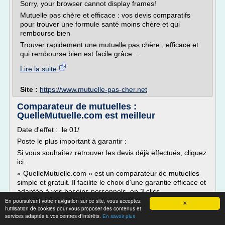
Sorry, your browser cannot display frames!
Mutuelle pas chère et efficace : vos devis comparatifs
pour trouver une formule santé moins chère et qui
rembourse bien
Trouver rapidement une mutuelle pas chère , efficace et
qui rembourse bien est facile grâce...
Lire la suite
Site :
https://www.mutuelle-pas-cher.net
Comparateur de mutuelles :
QuelleMutuelle.com est meilleur
Date d'effet : le 01/
Poste le plus important à garantir :
Si vous souhaitez retrouver les devis déjà effectués, cliquez
ici .
« QuelleMutuelle.com » est un comparateur de mutuelles
simple et gratuit. Il facilite le choix d'une garantie efficace et
adaptée à vos besoins personnels, en 3 clics.
En poursuivant votre navigation sur ce site, vous acceptez
Savoir quelle mutuelle choisir parmi les différentes formules
X
l'utilisation de cookies pour vous proposer des contenus et
et tarifs de mutuelles en...
services adaptés à vos centres d'intérêts.
En savoir plus