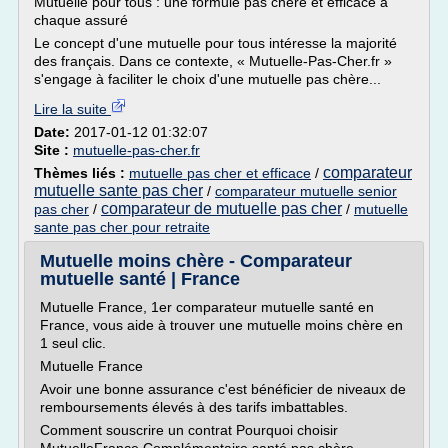
Mutuelle pour tous : une formule pas chère et efficace à
chaque assuré
Le concept d'une mutuelle pour tous intéresse la majorité
des français. Dans ce contexte, « Mutuelle-Pas-Cher.fr »
s'engage à faciliter le choix d'une mutuelle pas chère...
Lire la suite
Date:
2017-01-12 01:32:07
Site :
mutuelle-pas-cher.fr
comparateur
Thèmes liés :
mutuelle pas cher et efficace
/
mutuelle sante pas cher
/
comparateur mutuelle senior
comparateur de mutuelle pas cher
pas cher
/
/
mutuelle
sante pas cher pour retraite
Mutuelle moins chère - Comparateur
mutuelle santé | France
Mutuelle France, 1er comparateur mutuelle santé en
France, vous aide à trouver une mutuelle moins chère en
1 seul clic.
Mutuelle France
Avoir une bonne assurance c'est bénéficier de niveaux de
remboursements élevés à des tarifs imbattables.
Comment souscrire un contrat Pourquoi choisir