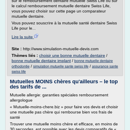
sur le remboursement dentaire mutuelle Swiss Life ou sur
le calcul remboursement mutuelle dentaire Swiss Life,
vous pouvez choisir sur cette page un comparateur
mutuelle dentaire.
Vous pouvez souscrire à la mutuelle santé dentaire Swiss
Life pour le...
Lire la suite
Site :
http://www.simulation-mutuelle-devis.com
Thèmes liés :
choisir une bonne mutuelle dentaire
/
bonne mutuelle dentaire implant
/
bonne mutuelle dentaire
/
/
orthodontie
simulation mutuelle sante swiss life
assurance sante
swiss life
Mutuelles MOINS chères qu'ailleurs – le top
des tarifs de ...
Mutuelle allergie: garanties spéciales remboursement
allergologue
« Mutuelle-moins-chere.biz » pour faire vos devis et choisir
une mutuelle pas chère qui rembourse bien vos frais de
santé
Trouver une mutuelle moins chère et efficace, en moins de
30 secondes, est possible avec les devis comparatifs de «